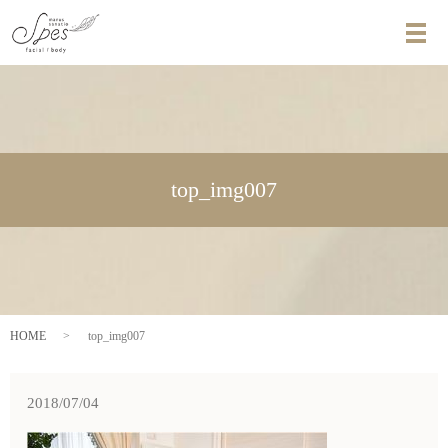
メ
top_img007
HOME
top_img007
2018/07/04