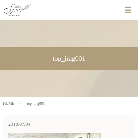
メ
top_img001
HOME
top_img001
2018/07/04