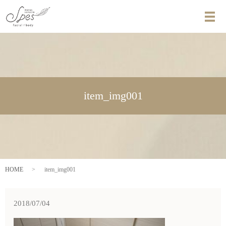
メ
item_img001
HOME
item_img001
2018/07/04