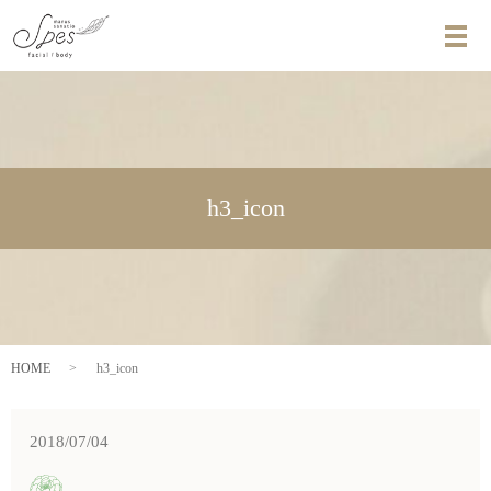
メ
h3_icon
HOME
h3_icon
2018/07/04